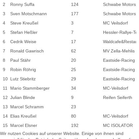
2
Ronny Suffa
124
Schwabe Motorsp
3
Sven Motschmann
177
Schwabe Motorsp
4
Steve Kreußel
3
MC Veilsdorf
5
Stefan Heßler
7
Hessler-Rallye-T
6
Cedrik Weise
17
Waldcafe&Restaur
7
Ronald Gawrisch
62
MV Zella-Mehlis
8
Paul Stähr
20
Eastside-Racing 
9
Robin Röhrig
25
Eastside-Racing 
10
Lutz Stiebritz
29
Eastside-Racing 
11
Mario Stammberger
34
MC-Veilsdorf
12
Julian Blinde
9
Reifen Seiferth
13
Marcel Schramm
23
14
Elias Kreußel
80
MC-Veilsdorf
15
Marcel Elsner
192
MC ISOLATOR
Wir nutzen Cookies auf unserer Website. Einige von ihnen sind