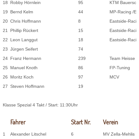
18
Robby Hörnlein
95
KTM Bauersch
19
Bernd Kelm
44
MP-Racing /Exp
20
Chris Hoffmann
8
Eastside-Raci
21
Phillip Rückert
15
Eastside-Raci
22
Leon Langgut
18
Eastside-Raci
23
Jürgen Seifert
74
24
Franz Hermann
239
Team Heisse H
25
Manuel Knoth
86
FP-Tuning
26
Moritz Koch
97
MCV
27
Steven Hoffmann
19
Klasse Spezial 4 Takt / Start: 11:30Uhr
Fahrer
Start Nr.
Verein
1
Alexander Litschel
6
MV Zella-Mehlis