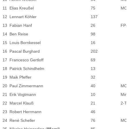
11
Elias Kreußel
75
MC-V
12
Lennart Köhler
137
13
Fabian Hanf
26
FP-T
14
Ben Reise
98
15
Louis Bornkessel
16
16
Pascal Burghard
202
17
Francesco Gertloff
69
18
Patrick Schindhelm
13
19
Maik Pfeffer
32
20
Paul Zimmermann
40
MC-V
21
Erik Vogtmann
10
Mim
22
Marcel Klauß
21
2-Ta
23
Robert Herrmann
46
24
René Scheller
76
MC V