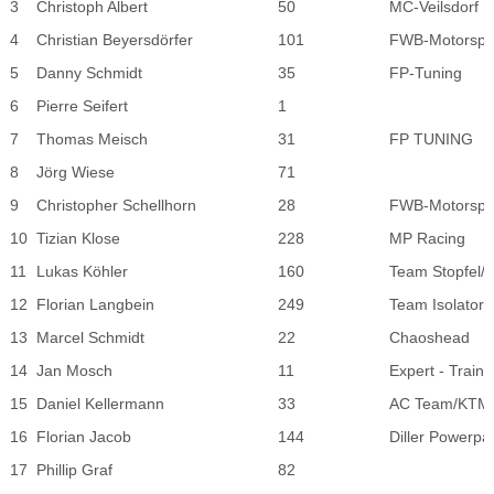
3
Christoph Albert
50
MC-Veilsdorf
4
Christian Beyersdörfer
101
FWB-Motorspo
5
Danny Schmidt
35
FP-Tuning
6
Pierre Seifert
1
7
Thomas Meisch
31
FP TUNING
8
Jörg Wiese
71
9
Christopher Schellhorn
28
FWB-Motorspo
10
Tizian Klose
228
MP Racing
11
Lukas Köhler
160
Team Stopfel/
12
Florian Langbein
249
Team Isolator 
13
Marcel Schmidt
22
Chaoshead
14
Jan Mosch
11
Expert - Train
15
Daniel Kellermann
33
AC Team/KTM 
16
Florian Jacob
144
Diller Powerpa
17
Phillip Graf
82