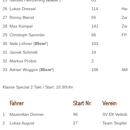
25
Nikolas Heinzerling (
85cm³
)
85
26
Lukas Dressel
114
Hass
27
Ronny Bienst
55
Zwei
28
Max Kümpel
141
Zwei
29
Christoph Sammler
66
FP-
30
Nele Löhner (
85cm³
)
103
31
Jannik Schmidt
24
32
Markus Probst
2
33
Adrian Woggon (
85cm³
)
106
AMC
Klasse Spezial 2 Takt / Start: 10:30Uhr
Fahrer
Start Nr.
Verein
1
Maximilian Donner
96
SV EK Veilsdor
2
Lukas August
27
Team Stopfel