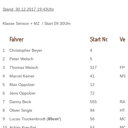
Stand: 30.12.2017 19:43Uhr
Klasse Simson + MZ / Start 09.30Uhr
Fahrer
Start Nr.
Ver
1
Christopher Beyer
4
2
Peter Welsch
5
3
Thomas Meisch
317
FP 
4
Marcel Keiner
41
MSC
5
Max Oppolzer
12
6
Jens Oppolzer
72
7
Danny Beck
555
RAD
8
Oliver Single
94
HT-
9
Lucas Truckenbrodt (
85cm³
)
56
MC V
10
Achim Kreußel
54
MC-V