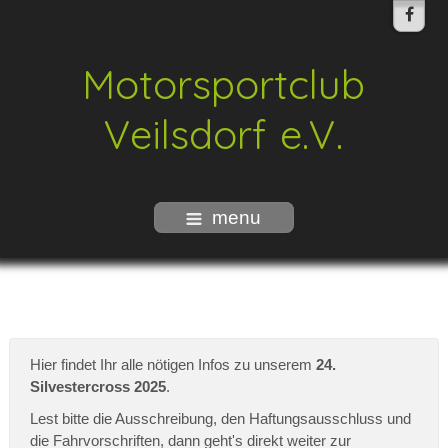
Motorsportclub
Veilsdorf e.V.
menu
Hier findet Ihr alle nötigen Infos zu unserem
24.
Silvestercross 2025
.
Lest bitte die Ausschreibung, den Haftungsausschluss und
die Fahrvorschriften, dann geht's direkt weiter zur